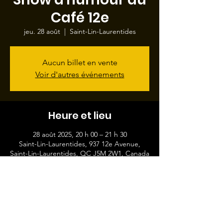
Café 12e
jeu. 28 août
  |  
Saint-Lin-Laurentides
Aucun billet en vente
Voir d'autres événements
Heure et lieu
28 août 2025, 20 h 00 – 21 h 30
Saint-Lin-Laurentides, 937 12e Avenue,
Saint-Lin-Laurentides, QC J5M 2W1, Canada
Partager cet événement