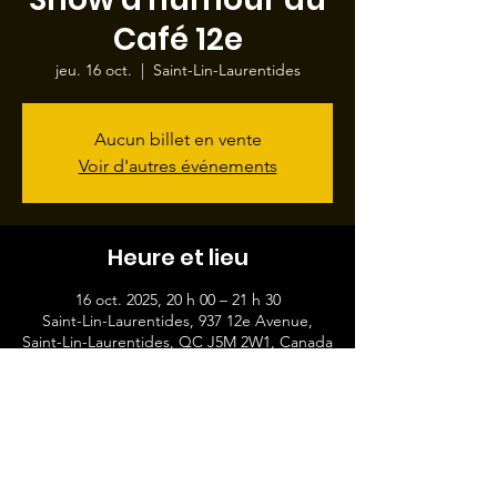
Café 12e
jeu. 16 oct.
  |  
Saint-Lin-Laurentides
Aucun billet en vente
Voir d'autres événements
Heure et lieu
16 oct. 2025, 20 h 00 – 21 h 30
Saint-Lin-Laurentides, 937 12e Avenue,
Saint-Lin-Laurentides, QC J5M 2W1, Canada
Partager cet événement